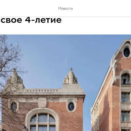
ZMO Hotel Suites & Spa в 
Новости
 свое 4-летие