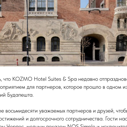
, что KOZMO Hotel Suites & Spa недавно отпразднов
оприятием для партнеров, которое прошло в одном и
ий Будапешта.
е восьмидесяти уважаемых партнеров и друзей, чтоб
остижений и долгосрочного сотрудничества. Гости н
ры Черпес, модным показом NOS Simple и исключите